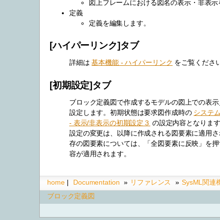
図上フレームにおける図名の表示・非表示
定義
定義を編集します。
[ハイパーリンク]タブ
詳細は
基本機能 - ハイパーリンク
をご覧くださ
[初期設定]タブ
ブロック定義図で作成するモデルの図上での表示
設定します。初期状態は要求図作成時の
システ
- 表示/非表示の初期設定３
の設定内容となります
設定の変更は、以降に作成される図要素に適用さ
存の図要素については、「全図要素に反映」を押
容が適用されます。
home
|
Documentation
»
リファレンス
»
SysML関
ブロック定義図