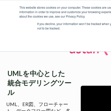
This website stores cookies on your computer. These cookies are use
information in order to improve and customize your browsing experien
about the cookies we use, see our Privacy Policy.
製品
価格・購入
プラグイ
If you decline, your information won’t be tracked when 
not to be tracked.
UMLを中心とした
統合モデリングツー
ル
UML、ER図、フローチャー
ト、データフロー図など、多