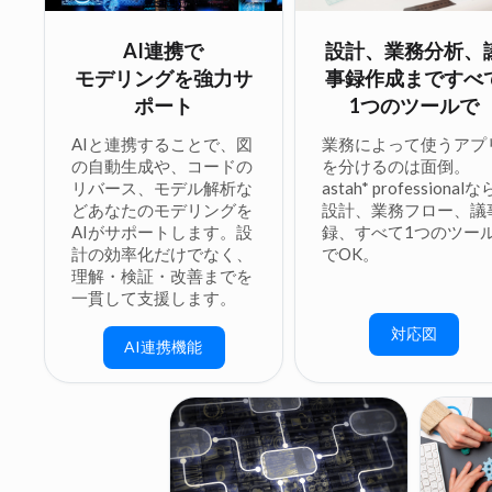
AI連携で
設計、業務分析、
モデリングを強力サ
事録作成まですべ
ポート
1つのツールで
AIと連携することで、図
業務によって使うアプ
の自動生成や、コードの
を分けるのは面倒。
リバース、モデル解析な
astah* professionalな
どあなたのモデリングを
設計、業務フロー、議
AIがサポートします。設
録、すべて1つのツー
計の効率化だけでなく、
でOK。
理解・検証・改善までを
一貫して支援します。
対応図
AI連携機能