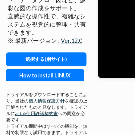
彩な図の作成をサポート。
直感的な操作性で、複雑なシ
ステムを視覚的に整理・共有
できます。
※ 最新バージョン :
Ver.12.0
選択する(別サイト)
How to install LINUX
トライアルをダウンロードすることによ
り、当社の
個人情報保護方針
を確認の上
理解されたものと見なします。トライア
ルに
astah使用許諾契約書
への同意が必
要です。
トライアル期間中はすべての機能を、無
料で制限なく試用できます。トライアル