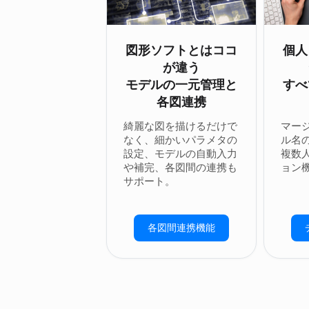
図形ソフトとはココ
個人
が違う
モデルの一元管理と
すべ
各図連携
綺麗な図を描けるだけで
マー
なく、細かいパラメタの
ル名
設定、モデルの自動入力
複数
や補完、各図間の連携も
ョン
サポート。
各図間連携機能