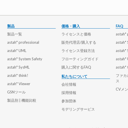
製品
価格・購入
FAQ
製品一覧
ライセンスと価格
astah* 
astah* professional
販売代理店/購入する
astah*
astah* UML
ライセンス登録方法
astah*
astah* System Safety
フローティングガイド
astah*
astah* SysML
購入に関するFAQ
astah* 
astah* think!
ファカ
私たちについて
ス
astah* Viewer
会社情報
CVメ
GSNツール
採用情報
製品別 | 機能比較
参加団体
モデリングサービス