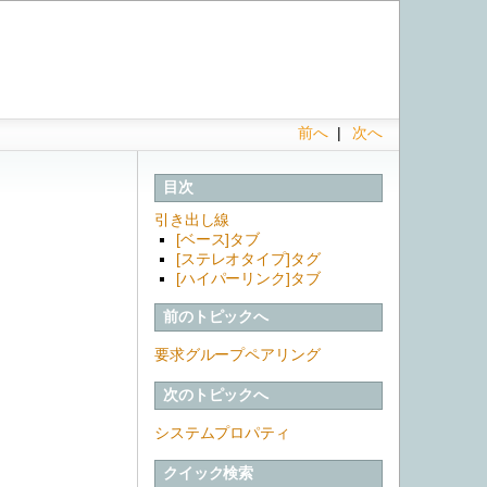
前へ
|
次へ
目次
引き出し線
[ベース]タブ
[ステレオタイプ]タグ
[ハイパーリンク]タブ
前のトピックへ
要求グループペアリング
次のトピックへ
システムプロパティ
クイック検索