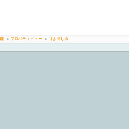
機能
»
プロパティビュー
»
引き出し線