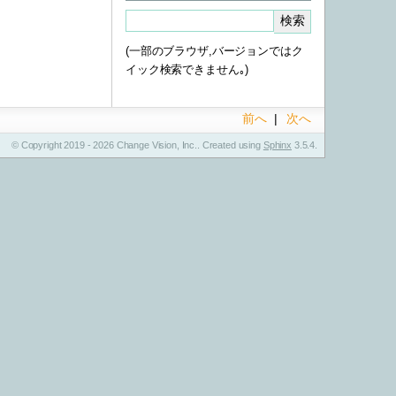
(一部のブラウザ,バージョンではク
イック検索できません｡)
前へ
|
次へ
© Copyright 2019 - 2026 Change Vision, Inc.. Created using
Sphinx
3.5.4.