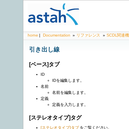
home
|
Documentation
»
リファレンス
»
SCDL関連
引き出し線
[ベース]タブ
ID
IDを編集します。
名前
名前を編集します。
定義
定義を入力します。
[ステレオタイプ]タグ
[ステレオタイプ]タブ
をご覧ください。