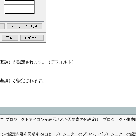
色基調）が設定されます。（デフォルト）
色基調）が設定されます。
て プロジェクトアイコンが表示された図要素の色設定は、プロジェクト作成
での設定内容を同期するには、プロジェクトのプロパティ[プロジェクトの設定