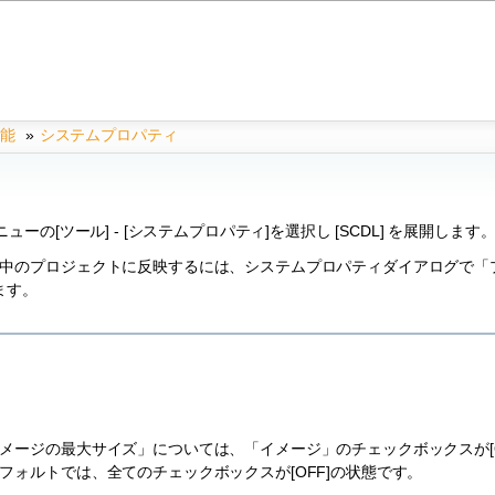
機能
»
システムプロパティ
の[ツール] - [システムプロパティ]を選択し [SCDL] を展開します
中のプロジェクトに反映するには、システムプロパティダイアログで「
ます。
メージの最大サイズ」については、「イメージ」のチェックボックスが[O
ォルトでは、全てのチェックボックスが[OFF]の状態です。