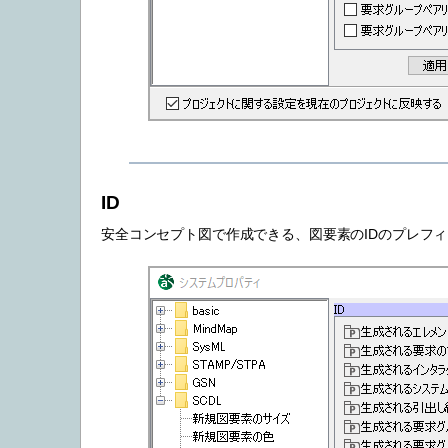
ID
安全コンセプト図で作成できる、図要素のIDのプレフ