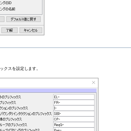
ィックスを設定します。