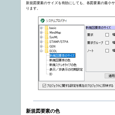
新規図要素のサイズを有効にしても、各図要素の最小サ
ります。
新規図要素の色