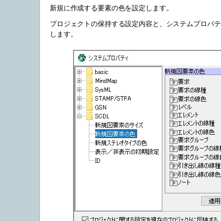
新規に作成する要素の色を設定します。
プロジェクトの保持する設定内容と、システムプロパテ
します。