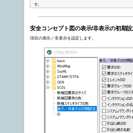
す。
安全コンセプト図の表示/非表示の初期設
項目の表示／非表示を設定します。