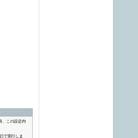
時、この設定内
]で実行しま