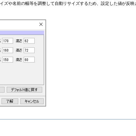
イズや名前の幅等を調整して自動リサイズするため、設定した値が反映