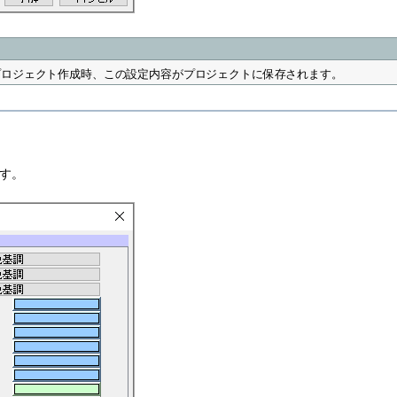
プロジェクト作成時、この設定内容がプロジェクトに保存されます。
す。