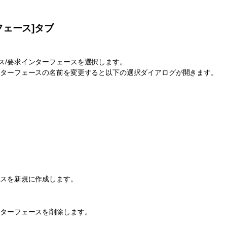
フェース]タブ
ス/要求インターフェースを選択します。
ンターフェースの名前を変更すると以下の選択ダイアログが開きます。
ースを新規に作成します。
ンターフェースを削除します。