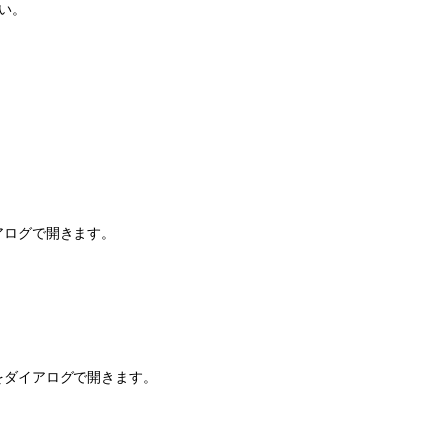
い。
アログで開きます。
をダイアログで開きます。