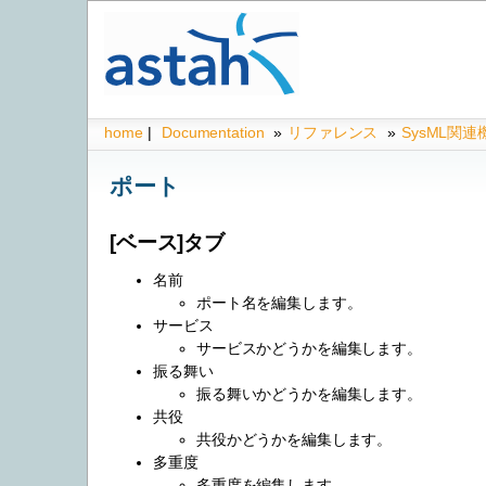
home
|
Documentation
»
リファレンス
»
SysML関
ポート
[ベース]タブ
名前
ポート名を編集します。
サービス
サービスかどうかを編集します。
振る舞い
振る舞いかどうかを編集します。
共役
共役かどうかを編集します。
多重度
多重度を編集します。