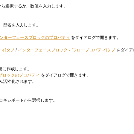
*], [1..*]から選択するか、数値を入力します。
、型名を入力します。
ンターフェースブロックのプロパティ
をダイアログで開きます。
ティ]タブ
/
インターフェースブロック - [フロープロパティ]タブ
をダイア
新規に作成します。
ブロックのプロパティ
をダイアログで開きます。
み活性化されます。
ロキシポートから選択します。