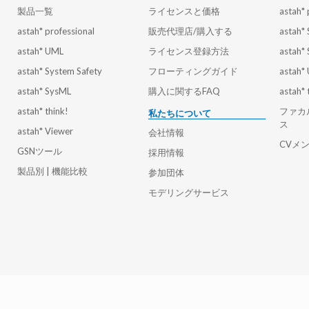
製品一覧
ライセンスと価格
astah* 
astah* professional
販売代理店/購入する
astah*
astah* UML
ライセンス登録方法
astah*
astah* System Safety
フローティングガイド
astah*
astah* SysML
購入に関するFAQ
astah* 
astah* think!
ファカ
私たちについて
ス
astah* Viewer
会社情報
CVメ
GSNツール
採用情報
製品別 | 機能比較
参加団体
モデリングサービス