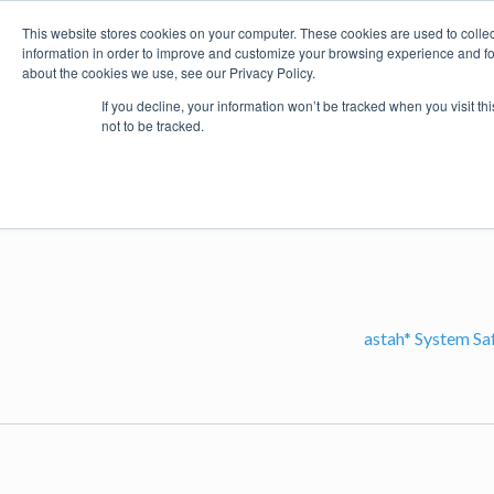
This website stores cookies on your computer. These cookies are used to colle
information in order to improve and customize your browsing experience and for 
about the cookies we use, see our Privacy Policy.
製品
価格・購入
プラグイ
If you decline, your information won’t be tracked when you visit t
not to be tracked.
asta
astah* System Sa