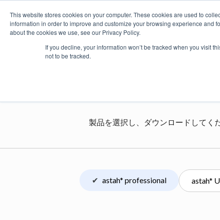
This website stores cookies on your computer. These cookies are used to colle
information in order to improve and customize your browsing experience and for 
about the cookies we use, see our Privacy Policy.
製品
価格・購入
プラグイ
If you decline, your information won’t be tracked when you visit t
not to be tracked.
asta
製品を選択し、ダウンロードしてく
astah* professional
astah* 