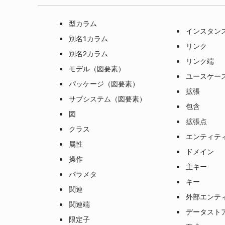
型カラム
インスタン
別名1カラム
リンク
別名2カラム
リンク端
モデル（図要素）
ユースケー
パッケージ（図要素）
拡張
サブシステム（図要素）
包含
図
拡張点
クラス
エンティテ
属性
ドメイン
操作
主キー
パラメタ
キー
関連
外部エンテ
関連端
データスト
限定子