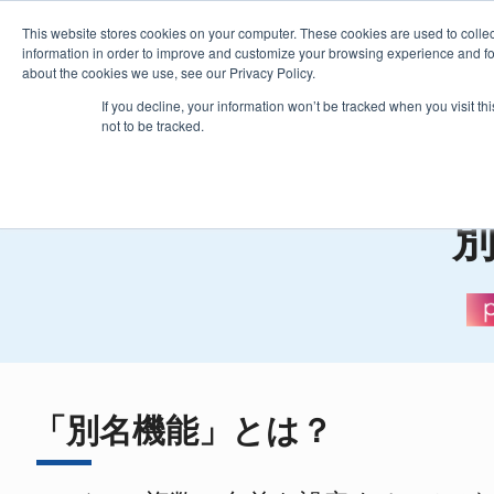
This website stores cookies on your computer. These cookies are used to colle
information in order to improve and customize your browsing experience and for 
about the cookies we use, see our Privacy Policy.
製品
価格・購入
プラグイ
If you decline, your information won’t be tracked when you visit t
not to be tracked.
as
「別名機能」とは？