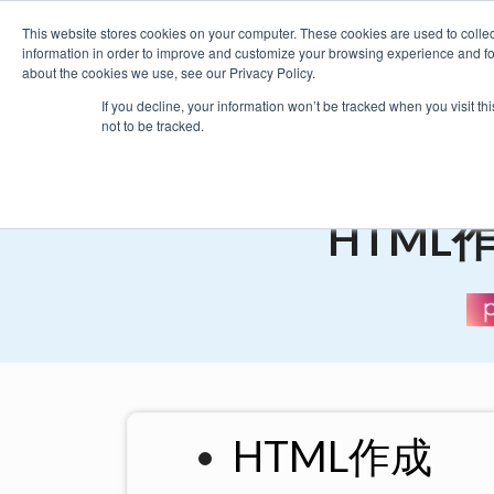
This website stores cookies on your computer. These cookies are used to colle
information in order to improve and customize your browsing experience and for 
about the cookies we use, see our Privacy Policy.
製品
価格・購入
プラグイ
If you decline, your information won’t be tracked when you visit t
not to be tracked.
as
HTML
HTML作成