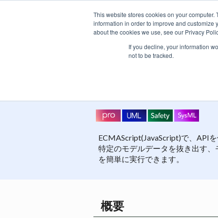
This website stores cookies on your computer. 
information in order to improve and customize y
about the cookies we use, see our Privacy Polic
製品
If you decline, your information w
not to be tracked.
スクリプト
ECMAScript(JavaScript)
特定のモデルデータを抜き出す、
を簡単に実行できます。
概要