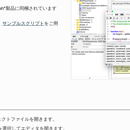
ah*製品に同梱されています
。
、
サンプルスクリプト
をご用
ェクトファイルを開きます。
タ] を選択してエディタを開きます。