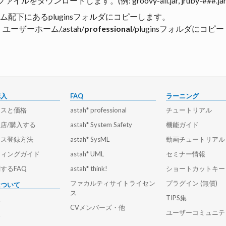
ダウンロードします。(例: groovy-all.jar, jruby-###.jar
ム配下にあるpluginsフォルダにコピーします。
合は、ユーザーホーム/.astah/
professional
/pluginsフォルダにコピー
購入
FAQ
ラーニング
ンスと価格
astah* professional
チュートリアル
店/購入する
astah* System Safety
機能ガイド
ンス登録方法
astah* SysML
動画チュートリアル
ティングガイド
astah* UML
セミナー情報
するFAQ
astah* think!
ショートカットキー
ファカルティサイトライセン
プラグイン (無償)
について
ス
TIPS集
報
CVメンバーズ・他
ユーザーコミュニテ
報