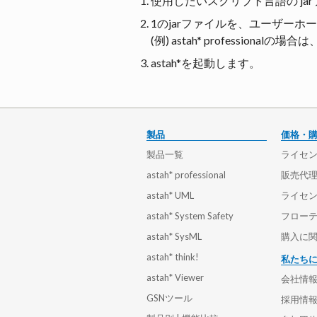
使用したいスクリプト言語の jarファイルを
1のjarファイルを、ユーザーホー
(例) astah* professionalの場
astah*を起動します。
製品
価格・
製品一覧
ライセ
astah* professional
販売代理
astah* UML
ライセ
astah* System Safety
フロー
astah* SysML
購入に関
astah* think!
私たち
astah* Viewer
会社情
GSNツール
採用情