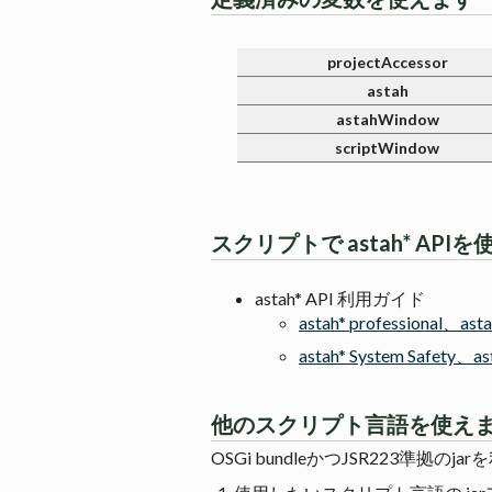
projectAccessor
astah
astahWindow
scriptWindow
スクリプトで astah* API
astah* API 利用ガイド
astah* professional、as
astah* System Safety、a
他のスクリプト言語を使え
OSGi bundleかつJSR223