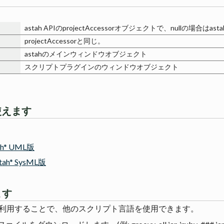
astah APIのprojectAccessorオブジェクトで、nullの場
projectAccessorと同じ。
astahのメインウィンドウオブジェクト
スクリプトプラグインのウィンドウオブジェクト
を使えます
tah* UML版
stah* SysML版
ます
準拠のjarを利用することで、他のスクリプト言語を使用できます。