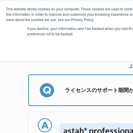
This website stores cookies on your computer. These cookies are used to colle
this information in order to improve and customize your browsing experience and
more about the cookies we use, see our Privacy Policy.
製品
価格・購入
プラグイ
If you decline, your information won’t be tracked when you visit t
preference not to be tracked.
astah*
ライセンスのサポート期間
astah* profe