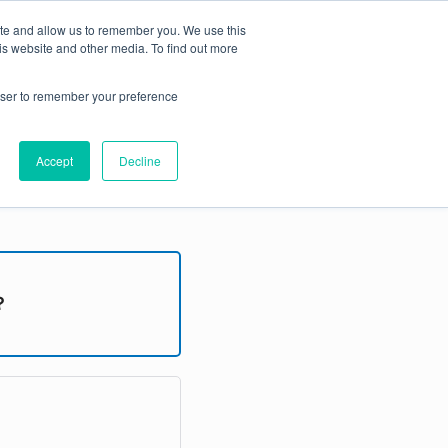
ite and allow us to remember you. We use this
無料トライアル
is website and other media. To find out more
ライセンスをお持ちの方
お問合せ
rowser to remember your preference
Q
Accept
Decline
？