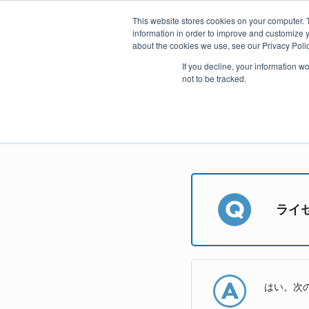
This website stores cookies on your computer. 
information in order to improve and customize y
about the cookies we use, see our Privacy Polic
製品
If you decline, your information w
not to be tracked.
ライ
はい。次