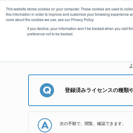
This website stores cookies on your computer. These cookies are used to colle
this information in order to improve and customize your browsing experience and
more about the cookies we use, see our Privacy Policy.
製品
価格・購入
プラグイ
If you decline, your information won’t be tracked when you visit t
preference not to be tracked.
astah*
登録済みライセンスの種類
次の手順で、閲覧、確認できます。