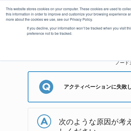
This website stores cookies on your computer. These cookies are used to colle
this information in order to improve and customize your browsing experience and
more about the cookies we use, see our Privacy Policy.
製品
価格・購入
プラグイ
If you decline, your information won’t be tracked when you visit t
preference not to be tracked.
ast
ノード
アクティベーションに失敗
次のような原因が考