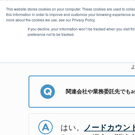
This website stores cookies on your computer. These cookies are used to colle
this information in order to improve and customize your browsing experience and
more about the cookies we use, see our Privacy Policy.
製品
価格・購入
プラグイ
If you decline, your information won’t be tracked when you visit t
preference not to be tracked.
astah*
関連会社や業務委託先でもas
はい。
ノードカウン