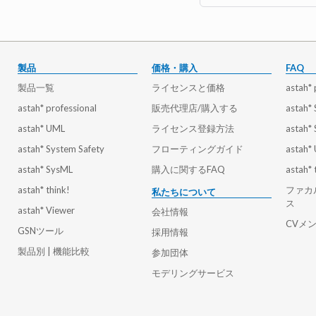
製品
価格・購入
FAQ
製品一覧
ライセンスと価格
astah* 
astah* professional
販売代理店/購入する
astah*
astah* UML
ライセンス登録方法
astah*
astah* System Safety
フローティングガイド
astah*
astah* SysML
購入に関するFAQ
astah* 
astah* think!
ファカ
私たちについて
ス
astah* Viewer
会社情報
CVメ
GSNツール
採用情報
製品別 | 機能比較
参加団体
モデリングサービス