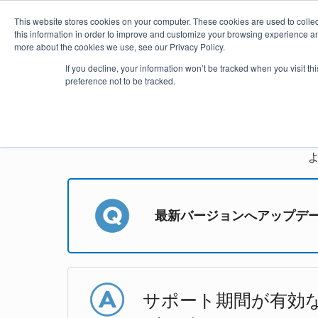
This website stores cookies on your computer. These cookies are used to colle
this information in order to improve and customize your browsing experience and
more about the cookies we use, see our Privacy Policy.
製品
価格・購入
プラグイ
If you decline, your information won’t be tracked when you visit t
preference not to be tracked.
astah*
最新バージョンへアップデ
サポート期間が有効