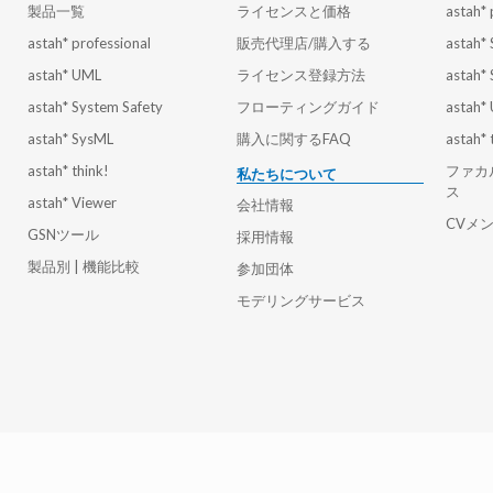
製品一覧
ライセンスと価格
astah* 
astah* professional
販売代理店/購入する
astah*
astah* UML
ライセンス登録方法
astah*
astah* System Safety
フローティングガイド
astah*
astah* SysML
購入に関するFAQ
astah* 
astah* think!
ファカ
私たちについて
ス
astah* Viewer
会社情報
CVメ
GSNツール
採用情報
製品別 | 機能比較
参加団体
モデリングサービス