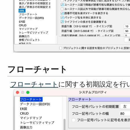
フローチャート
フローチャート
に関する初期設定を行