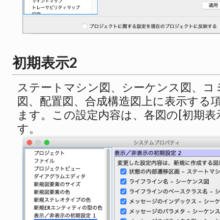
初期表示2
ステートマシン図、シーケンス図、コ
図、配置図、合成構造図上に表示する
ます。この設定内容は、各図の[初期表
す。