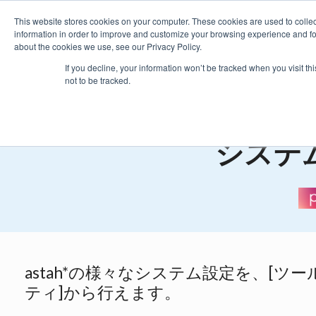
This website stores cookies on your computer. These cookies are used to colle
information in order to improve and customize your browsing experience and for 
about the cookies we use, see our Privacy Policy.
製品
価格・購入
プラグイ
If you decline, your information won’t be tracked when you visit t
not to be tracked.
as
システ
astah*の様々なシステム設定を、[ツール
ティ]から行えます。