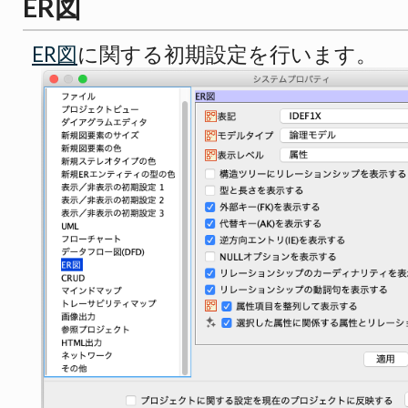
ER図
ER図
に関する初期設定を行います。