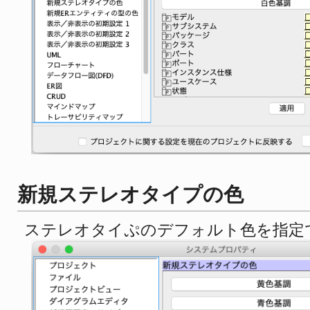
新規ステレオタイプの色
ステレオタイぷのデフォルト色を指定