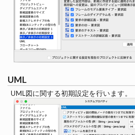
UML
UML図に関する初期設定を行います。