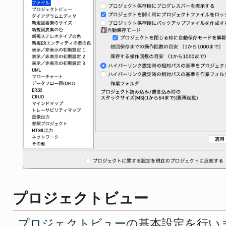
プロジェクトビュー
プロジェクトビュー
の基本設定を行い