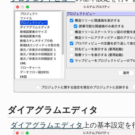
ダイアグラムエディタ
ダイアグラムエディタ
上の基本設定を