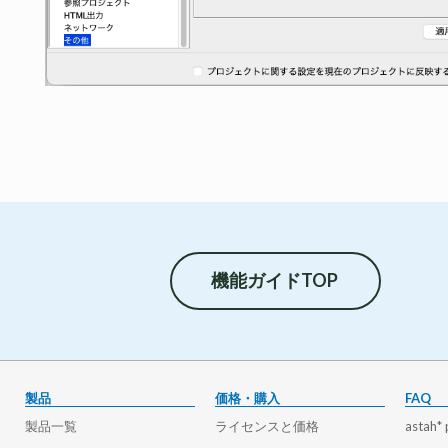
機能ガイドTOP
製品
価格・購入
FAQ
製品一覧
ライセンスと価格
astah* 