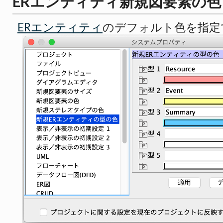
ERエンティティ新規図要素の色
ERエンティティ
のデフォルト色を指定