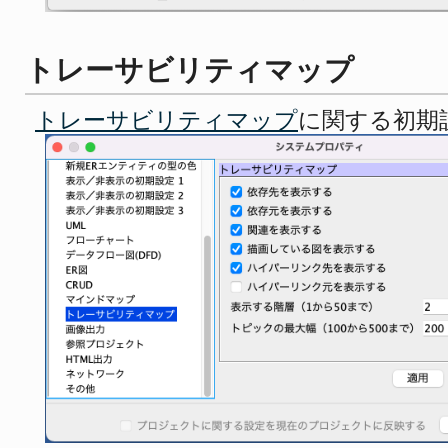
トレーサビリティマップ
トレーサビリティマップ
に関する初期