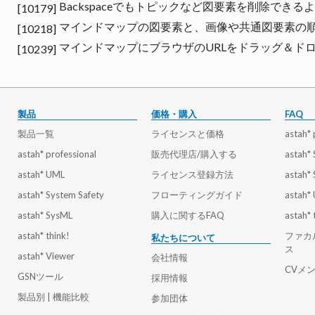
Backspaceでもトピックなど図要素を削除できる
[10179]
マインドマップの図要素と、画像や共通図要素の
[10218]
マインドマップにブラウザのURLをドラッグ＆ド
[10239]
製品
価格・購入
FAQ
製品一覧
ライセンスと価格
astah* 
astah* professional
販売代理店/購入する
astah*
astah* UML
ライセンス登録方法
astah*
astah* System Safety
フローティングガイド
astah*
astah* SysML
購入に関するFAQ
astah* 
astah* think!
ファカ
私たちについて
ス
astah* Viewer
会社情報
CVメ
GSNツール
採用情報
製品別 | 機能比較
参加団体