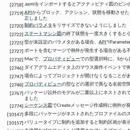
.asmlをインポートするとアクティビティ図のピ
[2718]
API
からブロック、アクション、状態を移動させた
[2719]
正しました
制約パラメタ
をリサイズできないようにしました
[2720]
ステートマシン図
の終了状態を一度大きくすると
[2722]
型が未設定のパラメタがある場合、
API
"IParam
[2725]
ポートを含むマージで例外が発生する場合がある
[2727]
Macで、
プロパティビュー
での型選択時に、Sか
[2732]
ダイアグラムエディタ上のマウス操作イベントで
[2746]
場合によってプロジェクトが開けなくなることが
[2747]
プロパティビュー
の型などの選択で異なる名前空
[2748]
パッケージ以外のモデルが二重以上にネストされ
[2767]
ました
シーケンス図
でCreateメッセージ作成時に例外
[2774]
多段にパッケージがネストされたプロファイルの
[10147]
バリュータイプに制約を追加すると制約区画が表
[10157]