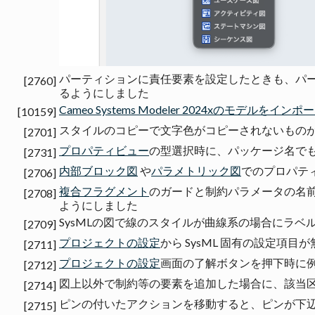
パーティションに責任要素を設定したときも、パ
[2760]
るようにしました
Cameo Systems Modeler 2024xのモデルをインポ
[10159]
スタイルのコピーで文字色がコピーされないもの
[2701]
プロパティビュー
の型選択時に、パッケージ名で
[2731]
内部ブロック図
や
パラメトリック図
でのプロパテ
[2706]
複合フラグメント
のガードと制約パラメータの名
[2708]
ようにしました
SysMLの図で線のスタイルが曲線系の場合にラ
[2709]
プロジェクトの設定
から SysML 固有の設定項
[2711]
プロジェクトの設定
画面の了解ボタンを押下時に
[2712]
図上以外で制約等の要素を追加した場合に、該当
[2714]
ピンの付いたアクションを移動すると、ピンが下
[2715]