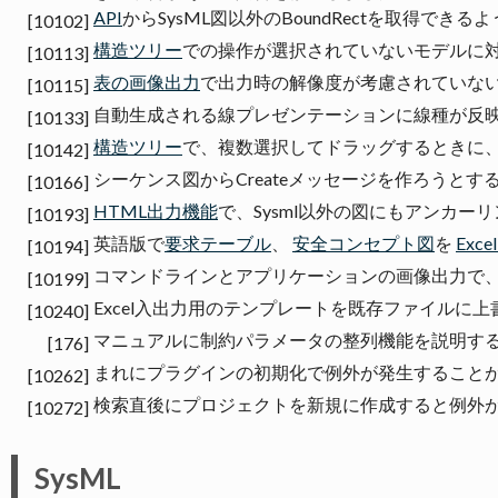
API
からSysML図以外のBoundRectを取得できる
[10102]
構造ツリー
での操作が選択されていないモデルに
[10113]
表の画像出力
で出力時の解像度が考慮されていな
[10115]
自動生成される線プレゼンテーションに線種が反
[10133]
構造ツリー
で、複数選択してドラッグするときに
[10142]
シーケンス図からCreateメッセージを作ろうと
[10166]
HTML出力機能
で、Sysml以外の図にもアンカー
[10193]
英語版で
要求テーブル
、
安全コンセプト図
を
Exc
[10194]
コマンドラインとアプリケーションの画像出力で
[10199]
Excel入出力用のテンプレートを既存ファイルに
[10240]
マニュアルに制約パラメータの整列機能を説明す
[176]
まれにプラグインの初期化で例外が発生すること
[10262]
検索直後にプロジェクトを新規に作成すると例外
[10272]
SysML