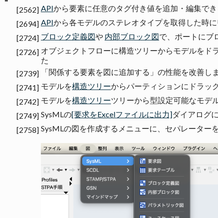
API
から要素に任意のタグ付き値を追加・編集でき
[2562]
API
から各モデルのステレオタイプを取得した時にUM
[2694]
ブロック定義図
や
内部ブロック図
で、ポートにブ
[2724]
オブジェクトフローに構造ツリーからモデルをド
[2726]
た
「関係する要素を図に追加する」の性能を改善し
[2739]
モデルを
構造ツリー
からパーティションにドラッ
[2741]
モデルを
構造ツリー
ツリーから型設定可能なモデ
[2742]
SysMLの
[要求をExcelファイルに出力]
ダイアログに
[2749]
SysMLの図を作成するメニューに、セパレーター
[2758]