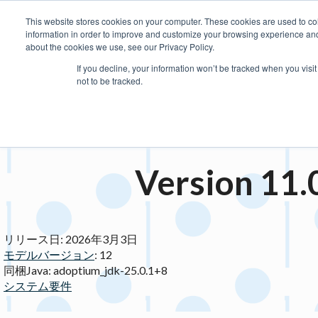
This website stores cookies on your computer. These cookies are used to col
information in order to improve and customize your browsing experience and f
about the cookies we use, see our Privacy Policy.
製品
価格・購入
プラグイ
If you decline, your information won’t be tracked when you visi
not to be tracked.
Version 
リリース日: 2026年3月3日
モデルバージョン
: 12
同梱Java: adoptium_jdk-25.0.1+8
システム要件